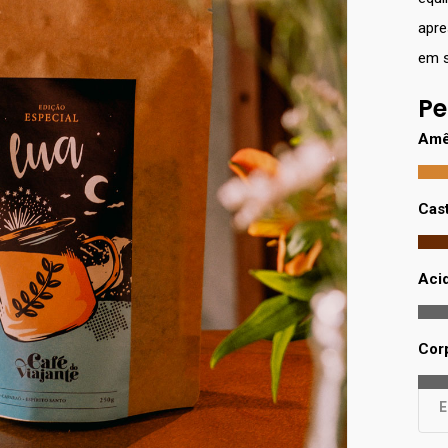
apre
em s
Pe
Amê
Cas
Aci
Cor
E