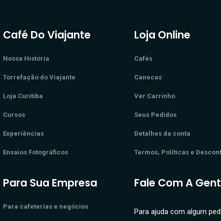
As
opções
Café Do Viajante
Loja Online
podem
ser
Nossa História
Cafés
escolhidas
Torrefação do Viajante
Canecas
na
Loja Curitiba
Ver Carrinho
página
Cursos
Seus Pedidos
do
produto
Experiências
Detalhes da conta
Ensaios Fotográficos
Termos, Políticas e Descon
Para Sua Empresa
Fale Com A Gen
Para cafeterias e negócios
Para ajuda com algum ped