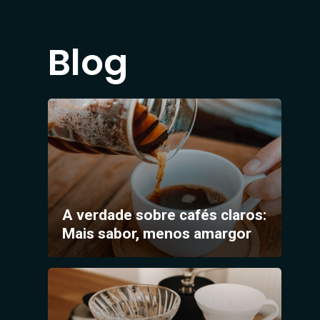
As
opções
Blog
podem
ser
escolhidas
na
página
do
produto
A verdade sobre cafés claros:
Mais sabor, menos amargor