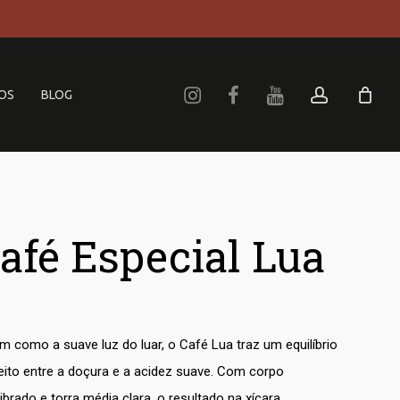
Menu
account
OS
BLOG
afé Especial Lua
m como a suave luz do luar, o Café Lua traz um equilíbrio
eito entre a doçura e a acidez suave. Com corpo
librado e torra média clara, o resultado na xícara