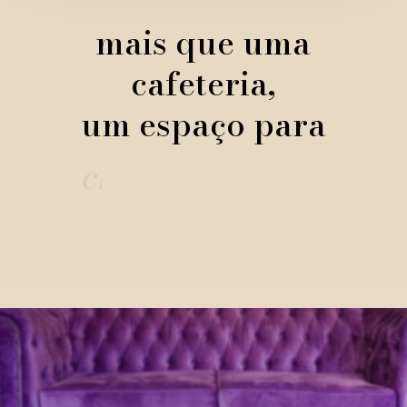
mais que uma
cafeteria,
um espaço para
 encontrar 
amigos