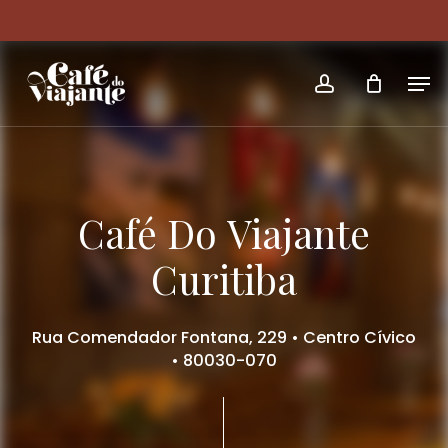
Skip
Menu
to
Men
main
account
content
Café
Do
Viajante
Curitiba
Rua Comendador Fontana, 229 • Centro Cívico
• 80030-070