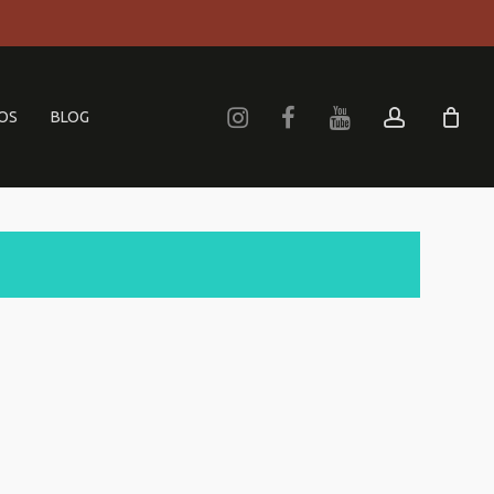
Menu
account
OS
BLOG